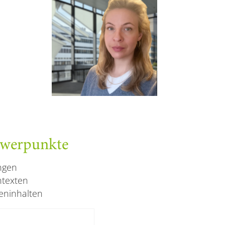
hwerpunkte
ngen
ntexten
eninhalten