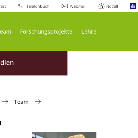
ast
Telefonbuch
Webmail
Notfall
Team
Forschungsprojekte
Lehre
edien
Team
n